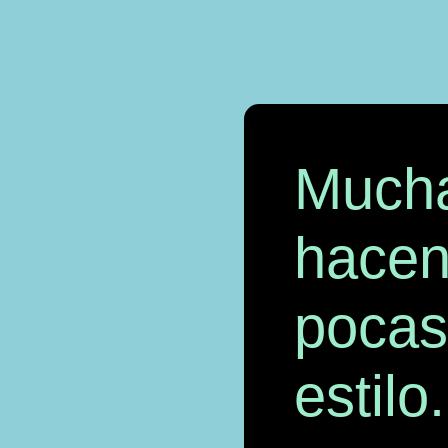
Mucha
hacen
pocas
estilo.